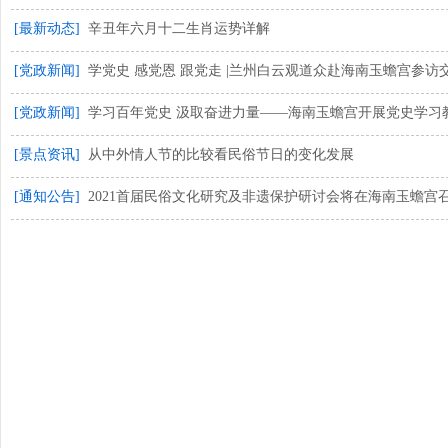
[最新动态]
辛丑年六月十二生肖运势详解
[党政新闻]
学党史 感党恩 跟党走 |兰州白云观道众赴海南玉蟾宫参访交流..
[党政新闻]
学习百年党史 汲取奋进力量——海南玉蟾宫开展党史学习教育活
[景点资讯]
从中外情人节的比较看民俗节日的变化发展
[通知公告]
2021首届民俗文化研究及非遗保护研讨会将在海南玉蟾宫