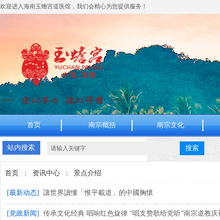
欢迎进入
海南玉蟾宫道医馆
，我们会精心为您提供服务！
首页
南宗概括
南宗文化
站内搜索
搜索
首页
资讯中心
景点介绍
￤
￤
[最新动态]
讓世界讀懂「惟平載道」的中國胸懷
[党政新闻]
传承文化经典 唱响红色旋律 “唱支赞歌给党听”南宗道教庆祝建.