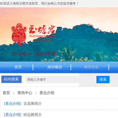
欢迎进入
海南玉蟾宫道医馆
，我们会精心为您提供服务！
首页
南宗概括
南宗文化
站内搜索
搜索
首页
资讯中心
景点介绍
￤
￤
[景点介绍]
文昌阁简介
[景点介绍]
转运殿简介